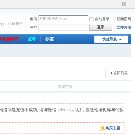
账号
自动登录
找回密码
一步，快速开始
登录
密码
立即注册
6年真题解答
监考
标签
快捷导航
返回列表
大
中
小
阅读字号:
问题充值不成功, 请与微信 pdezhang 联系, 发送论坛昵称与付款
购买主题