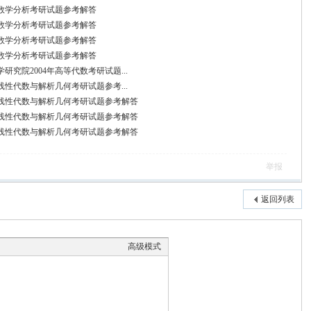
年数学分析考研试题参考解答
年数学分析考研试题参考解答
年数学分析考研试题参考解答
年数学分析考研试题参考解答
究院2004年高等代数考研试题...
线性代数与解析几何考研试题参考...
年线性代数与解析几何考研试题参考解答
年线性代数与解析几何考研试题参考解答
年线性代数与解析几何考研试题参考解答
举报
返回列表
高级模式