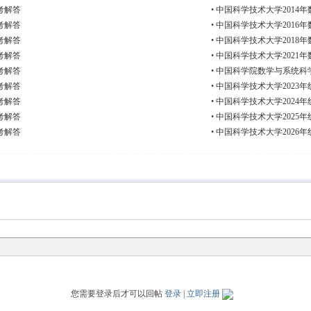
考解答
•
中国科学技术大学2014
考解答
•
中国科学技术大学2016
考解答
•
中国科学技术大学2018
考解答
•
中国科学技术大学2021
考解答
•
中国科学院数学与系统科学研
考解答
•
中国科学技术大学2023年
考解答
•
中国科学技术大学2024
考解答
•
中国科学技术大学2025
考解答
•
中国科学技术大学2026
您需要登录后才可以回帖
登录
|
立即注册