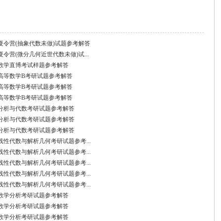
年夏令营(抽象代数未做)试题参考解答
夏令营(微分几何近世代数未做)试...
年数学直博考试样题参考解答
年高等数学B考研试题参考解答
年高等数学B考研试题参考解答
年高等数学B考研试题参考解答
年分析与代数考研试题参考解答
年分析与代数考研试题参考解答
年分析与代数考研试题参考解答
线性代数与解析几何考研试题参考...
线性代数与解析几何考研试题参考...
线性代数与解析几何考研试题参考...
线性代数与解析几何考研试题参考...
线性代数与解析几何考研试题参考...
年数学分析考研试题参考解答
年数学分析考研试题参考解答
年数学分析考研试题参考解答