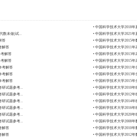
•
中国科学技术大学2018
数未做)试...
•
中国科学技术大学2021年
解答
•
中国科学技术大学2015
考解答
•
中国科学技术大学2011
参考解答
•
中国科学技术大学2013
参考解答
•
中国科学技术大学2015
参考解答
•
中国科学技术大学2011
参考解答
•
中国科学技术大学2013
参考解答
•
中国科学技术大学2015
研试题参考...
•
中国科学技术大学2010年
研试题参考...
•
中国科学技术大学2012年
研试题参考...
•
中国科学技术大学2014年
研试题参考...
•
中国科学技术大学2016年
研试题参考...
•
中国科学技术大学2020年
研试题参考...
•
中国科学技术大学2008
考解答
•
中国科学技术大学2010
考解答
•
中国科学技术大学2012