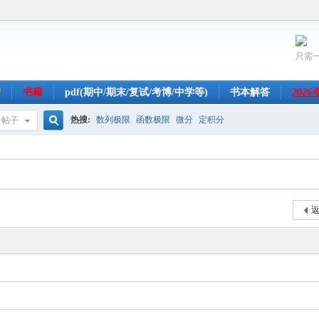
只需
营
书籍
pdf(期中/期末/复试/考博/中学等)
书本解答
202
热搜:
数列极限
函数极限
微分
定积分
帖子
搜
索
返
.