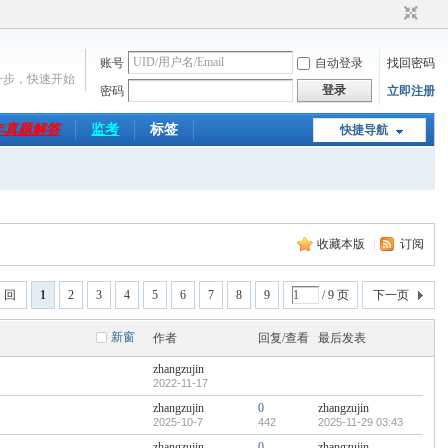
账号
自动登录
找回密码
一步，快速开始
登录
密码
立即注册
6年真题解答
监考
标签
快捷导航
收藏本版
|
订阅
 回
1
2
3
4
5
6
7
8
9
/ 9 页
下一页
新窗
作者
回复/查看
最后发表
zhangzujin
2022-11-17
zhangzujin
0
zhangzujin
2025-10-7
442
2025-11-29 03:43
zhangzujin
0
zhangzujin