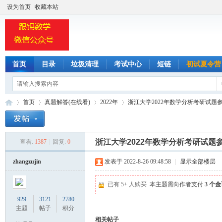
设为首页
收藏本站
首页
目录
垃圾清理
考试中心
短链
初试夏令营
监考
标签
首页
真题解答(在线看)
2022年
浙江大学2022年数学分析考研试题参考
浙江大学2022年数学分析考研试题
查看:
1387
|
回复:
0
小
»
›
›
›
zhangzujin
发表于 2022-8-26 09:48:58
|
显示全部楼层
已有 5+ 人购买
本主题需向作者支付
3 个
929
3121
2780
主题
帖子
积分
相关帖子