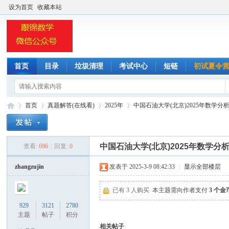
设为首页
收藏本站
首页
目录
垃圾清理
考试中心
短链
初试夏令
首页
真题解答(在线看)
2025年
中国石油大学(北京)2025年数学分析
中国石油大学(北京)2025年数学
查看:
696
|
回复:
0
小
»
›
›
›
zhangzujin
发表于 2025-3-9 08:42:33
|
显示全部楼层
已有 3 人购买
本主题需向作者支付
3 个金
929
3121
2780
主题
帖子
积分
相关帖子