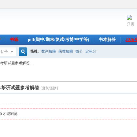
只需
营
书籍
pdf(期中/期末/复试/考博/中学等)
书本解答
202
热搜:
数列极限
函数极限
微分
定积分
帖子
搜
考研试题参考解答 ...
索
分析考研试题参考解答
[复制链接]
币
才能浏览