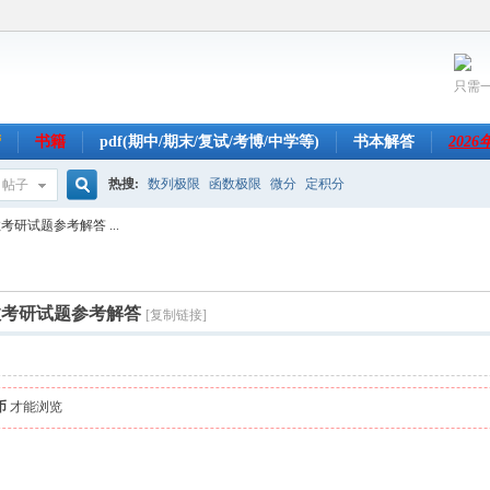
只需
营
书籍
pdf(期中/期末/复试/考博/中学等)
书本解答
202
热搜:
数列极限
函数极限
微分
定积分
帖子
搜
考研试题参考解答 ...
索
代数考研试题参考解答
[复制链接]
币
才能浏览