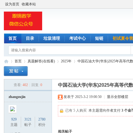
设为首页
收藏本站
首页
目录
垃圾清理
考试中心
短链
初试夏令
首页
真题解答(在线看)
2025年
中国石油大学(华东)2025年高等代数
中国石油大学(华东)2025年高等
查看:
402
|
回复:
0
小
»
›
›
›
zhangzujin
发表于 2025-3-2 19:00:50
|
显示全部楼层
已有 5 人购买
本主题需向作者支付
3 个金
929
3121
2780
主题
帖子
积分
相关帖子