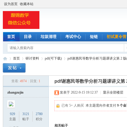
设为首页
收藏本站
首页
目录
垃圾清理
考试中心
短链
初试夏令营
监考
标签
首页
研讨资料
pdf(可下载)
pdf谢惠民等数学分析习题课讲义第 2 版(上
pdf谢惠民等数学分析习题课讲义第 2
查看:
4974
|
回复:
1
小
»
›
›
›
zhangzujin
发表于 2022-9-15 19:12:37
|
显示全部楼层
已有 5+ 人购买
本主题需向作者支付
9 个
929
3121
2780
主题
帖子
积分
相关帖子