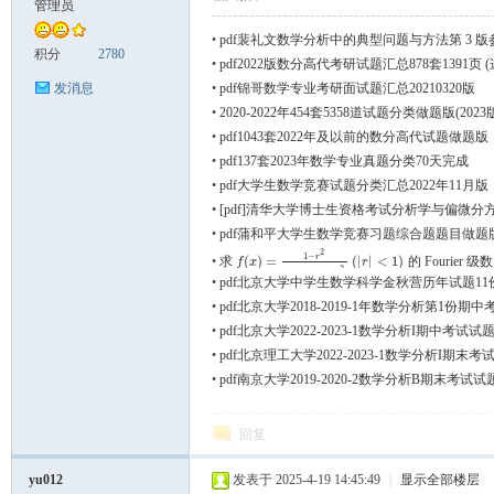
管理员
•
pdf裴礼文数学分析中的典型问题与方法第 3 
张
积分
2780
•
pdf2022版数分高代考研试题汇总878套1391页
•
pdf锦哥数学专业考研面试题汇总20210320版
发消息
•
2020-2022年454套5358道试题分类做题版(2023
•
pdf1043套2022年及以前的数分高代试题做题版
•
pdf137套2023年数学专业真题分类70天完成
•
pdf大学生数学竞赛试题分类汇总2022年11月版
•
[pdf]清华大学博士生资格考试分析学与偏微分方程
•
pdf蒲和平大学生数学竞赛习题综合题题目做题版5
2
1
−
r
•
求
(
)
=
(
|
|
<
1
)
的 Fourier 级数
f
(
x
)
=
1
−
r
2
1
−
2
r
cos
x
+
r
2
(
|
r
|
<
1
)
f
x
r
的
2
1
−
2
cos
+
r
x
r
•
pdf北京大学中学生数学科学金秋营历年试题11份
•
pdf北京大学2018-2019-1年数学分析第1份期
•
pdf北京大学2022-2023-1数学分析I期中考试试
•
pdf北京理工大学2022-2023-1数学分析I期末考
•
pdf南京大学2019-2020-2数学分析B期末考试试
回复
yu012
发表于 2025-4-19 14:45:49
|
显示全部楼层
小